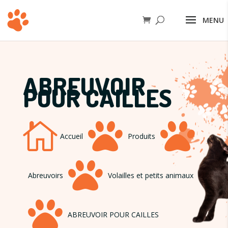
ABREUVOIR
POUR CAILLES



Accueil
Produits

Abreuvoirs
Volailles et petits animaux

ABREUVOIR POUR CAILLES