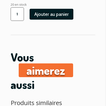
20 en stock
quantité
Ajouter au panier
de
ABREUVOIR
POUR
CAILLES
Vous
aimerez
aussi
Produits similaires