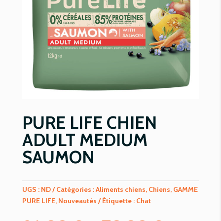
PURE LIFE CHIEN
ADULT MEDIUM
SAUMON
UGS :
ND
Catégories :
Aliments chiens
,
Chiens
,
GAMME
PURE LIFE
,
Nouveautés
Étiquette :
Chat