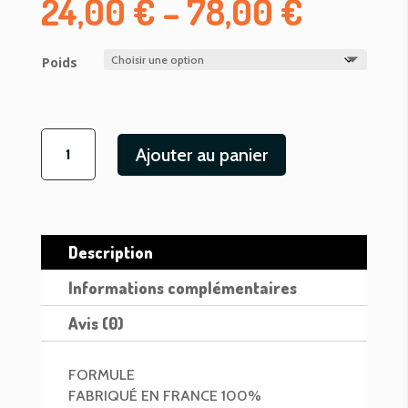
24,00
€
–
78,00
€
Poids
quantité
Ajouter au panier
de
PURE
LIFE
CHIEN
ADULT
Description
MEDIUM
SAUMON
Informations complémentaires
Avis (0)
FORMULE
FABRIQUÉ EN FRANCE 100%