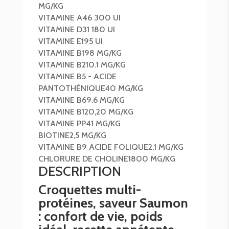
MG/KG
VITAMINE A
46 300 UI
VITAMINE D3
1 180 UI
VITAMINE E
195 UI
VITAMINE B1
98 MG/KG
VITAMINE B2
10.1 MG/KG
VITAMINE B5 - ACIDE
PANTOTHÉNIQUE
40 MG/KG
VITAMINE B6
9.6 MG/KG
VITAMINE B12
0,20 MG/KG
VITAMINE PP
41 MG/KG
BIOTINE
2,5 MG/KG
VITAMINE B9 ACIDE FOLIQUE
2,1 MG/KG
CHLORURE DE CHOLINE
1800 MG/KG
DESCRIPTION
Croquettes multi-
protéines, saveur Saumon
: confort de vie, poids