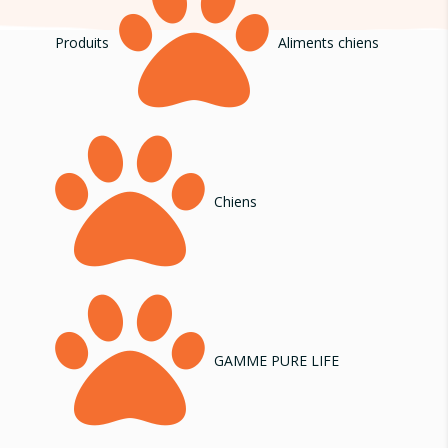

Produits
Aliments chiens

Chiens

GAMME PURE LIFE