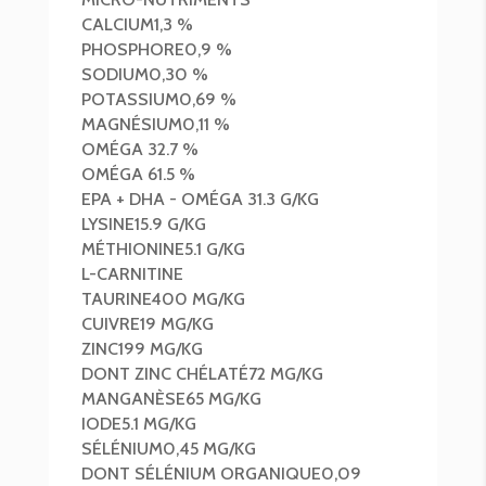
CALCIUM
1,3 %
PHOSPHORE
0,9 %
SODIUM
0,30 %
POTASSIUM
0,69 %
MAGNÉSIUM
0,11 %
OMÉGA 3
2.7 %
OMÉGA 6
1.5 %
EPA + DHA - OMÉGA 3
1.3 G/KG
LYSINE
15.9 G/KG
MÉTHIONINE
5.1 G/KG
L-CARNITINE
TAURINE
400 MG/KG
CUIVRE
19 MG/KG
ZINC
199 MG/KG
DONT ZINC CHÉLATÉ
72 MG/KG
MANGANÈSE
65 MG/KG
IODE
5.1 MG/KG
SÉLÉNIUM
0,45 MG/KG
DONT SÉLÉNIUM ORGANIQUE
0,09